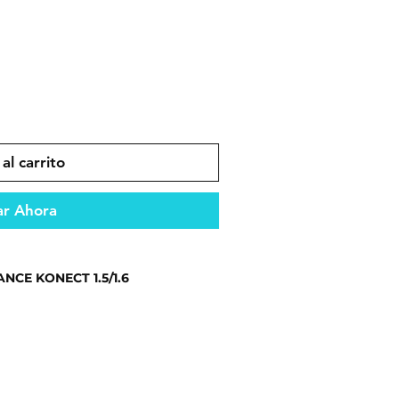
al carrito
r Ahora
NCE KONECT 1.5/1.6
ento confiable en todo tipo de
dad y compatibilidad en el