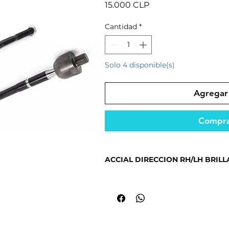
Precio
15.000 CLP
Cantidad
*
Solo 4 disponible(s)
Agregar 
Compra
ACCIAL DIRECCION RH/LH BRILLA
Repuesto diseñado para un rendimi
condiciones.
Producto seleccionado por su cali