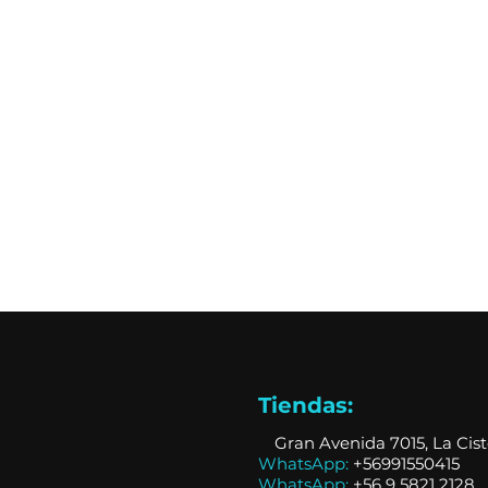
Tiendas:
📍
Gran Avenida 7015, La Cis
WhatsApp:
+56991550415
WhatsApp:
+
56 9 5821 2128