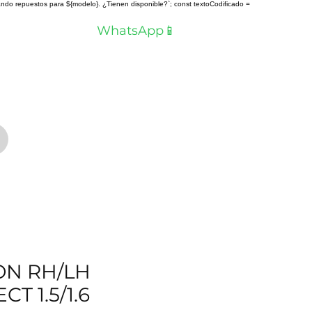
scando repuestos para ${modelo}. ¿Tienen disponible?`; const textoCodificado =
a? Hablemos por
WhatsApp📱
ON RH/LH
T 1.5/1.6