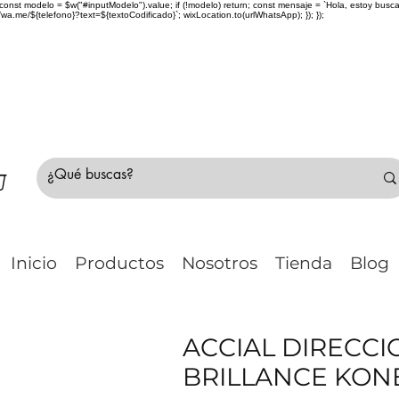
> { const modelo = $w("#inputModelo").value; if (!modelo) return; const mensaje = `Hola, estoy bu
me/${telefono}?text=${textoCodificado}`; wixLocation.to(urlWhatsApp); }); });
do Chile 🚛 🇨🇱✈️ ¿No estás seguro de tu compr
Inicio
Productos
Nosotros
Tienda
Blog
ACCIAL DIRECCI
BRILLANCE KONEC