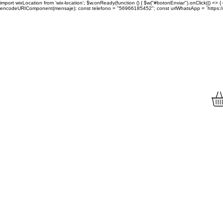
import wixLocation from 'wix-location'; $w.onReady(function () { $w("#botonEnviar").onClick(() =
encodeURIComponent(mensaje); const telefono = "56966185452"; const urlWhatsApp = `https://wa.
Envíamos tu compra a to