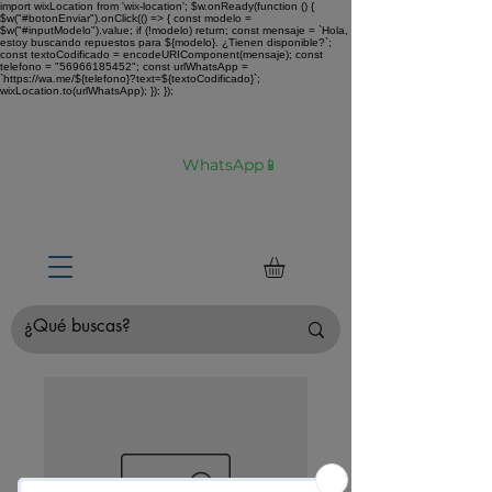
import wixLocation from 'wix-location'; $w.onReady(function () {
$w("#botonEnviar").onClick(() => { const modelo =
$w("#inputModelo").value; if (!modelo) return; const mensaje = `Hola,
estoy buscando repuestos para ${modelo}. ¿Tienen disponible?`;
const textoCodificado = encodeURIComponent(mensaje); const
telefono = "56966185452"; const urlWhatsApp =
`https://wa.me/${telefono}?text=${textoCodificado}`;
wixLocation.to(urlWhatsApp); }); });
Envíamos tu compra a todo Chile 🚛 🇨🇱✈️
¿No estás seguro de tu compra?
Hablemos por
WhatsApp📱