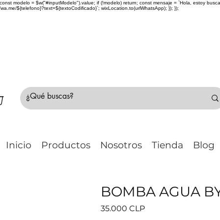
> { const modelo = $w("#inputModelo").value; if (!modelo) return; const mensaje = `Hola, estoy bu
me/${telefono}?text=${textoCodificado}`; wixLocation.to(urlWhatsApp); }); });
do Chile 🚛 🇨🇱✈️ ¿No estás seguro de tu compr
Inicio
Productos
Nosotros
Tienda
Blog
BOMBA AGUA BYD
Precio
35.000 CLP