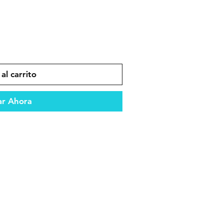
al carrito
r Ahora
dad y compatibilidad en el
ento confiable en todo tipo de