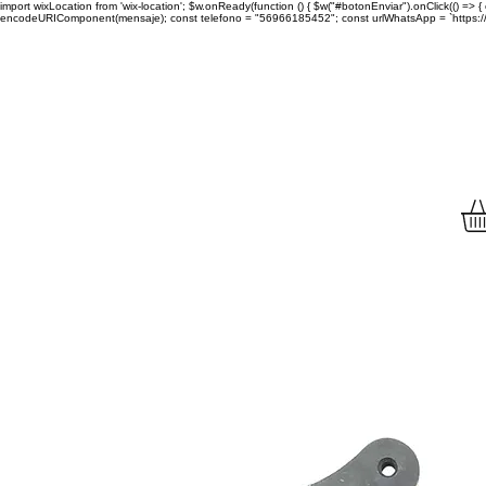
import wixLocation from 'wix-location'; $w.onReady(function () { $w("#botonEnviar").onClick(() =
encodeURIComponent(mensaje); const telefono = "56966185452"; const urlWhatsApp = `https://wa.
Envíamos tu compra a to