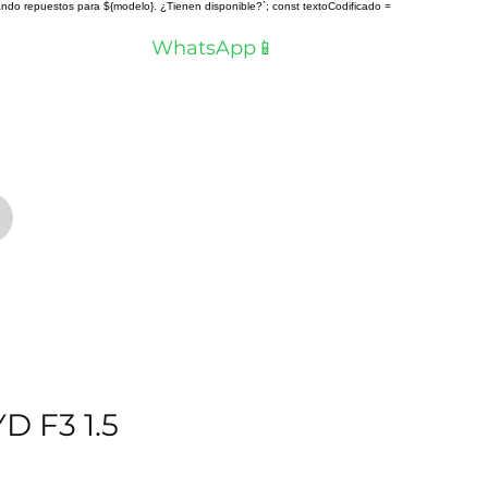
scando repuestos para ${modelo}. ¿Tienen disponible?`; const textoCodificado =
a? Hablemos por
WhatsApp📱
 F3 1.5