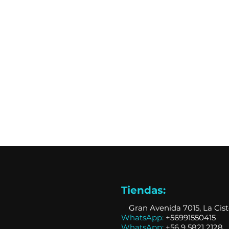
Tiendas:
📍
Gran Avenida 7015, La Cis
WhatsApp:
+56991550415
WhatsApp:
+
56 9 5821 2128