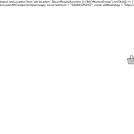
import wixLocation from 'wix-location'; $w.onReady(function () { $w("#botonEnviar").onClick(() =
encodeURIComponent(mensaje); const telefono = "56966185452"; const urlWhatsApp = `https://wa.
Envíamos tu compra a to