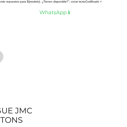
scando repuestos para ${modelo}. ¿Tienen disponible?`; const textoCodificado =
a? Hablemos por
WhatsApp📱
UE JMC
6 TONS