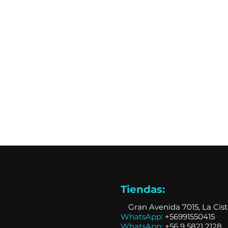
Tiendas:
📍
Gran Avenida 7015, La Cis
WhatsApp:
+56991550415
WhatsApp:
+
56 9 5821 2128