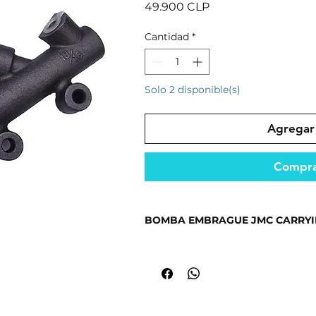
Precio
49.900 CLP
Cantidad
*
Solo 2 disponible(s)
Agregar 
Compra
BOMBA EMBRAGUE JMC CARRYING
Repuesto diseñado para un rendimi
condiciones.
Fabricado con materiales resistent