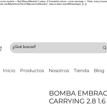
> { const modelo = $w("#inputModelo").value; if (!modelo) return; const mensaje = `Hola, estoy bu
me/${telefono}?text=${textoCodificado}`; wixLocation.to(urlWhatsApp); }); });
do Chile 🚛 🇨🇱✈️ ¿No estás seguro de tu compr
Inicio
Productos
Nosotros
Tienda
Blog
BOMBA EMBRAG
CARRYING 2.8 1.