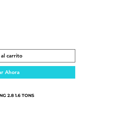
al carrito
r Ahora
 2.8 1.6 TONS
ento confiable en todo tipo de
es que garantizan durabilidad y