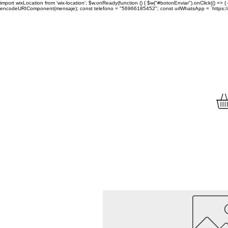
import wixLocation from 'wix-location'; $w.onReady(function () { $w("#botonEnviar").onClick(() =
encodeURIComponent(mensaje); const telefono = "56966185452"; const urlWhatsApp = `https://wa.
Envíamos tu compra a to