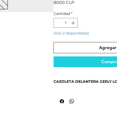
Precio
8000 CLP
Cantidad
*
Solo 2 disponible(s)
Agregar 
Compra
CAZOLETA DELANTERA GEELY LC 
Repuesto diseñado para un rendimi
condiciones.
Fabricado con materiales resistent