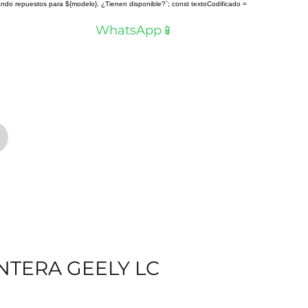
scando repuestos para ${modelo}. ¿Tienen disponible?`; const textoCodificado =
a? Hablemos por
WhatsApp📱
NTERA GEELY LC