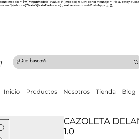
> { const modelo = $w("#inputModelo").value; if (!modelo) return; const mensaje = `Hola, estoy bu
me/${telefono}?text=${textoCodificado}`; wixLocation.to(urlWhatsApp); }); });
do Chile 🚛 🇨🇱✈️ ¿No estás seguro de tu compr
Inicio
Productos
Nosotros
Tienda
Blog
CAZOLETA DELA
1.0