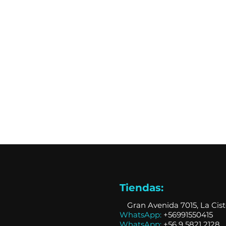
Tiendas:
📍
Gran Avenida 7015, La Cis
WhatsApp:
+56991550415
WhatsApp:
+
56 9 5821 2128