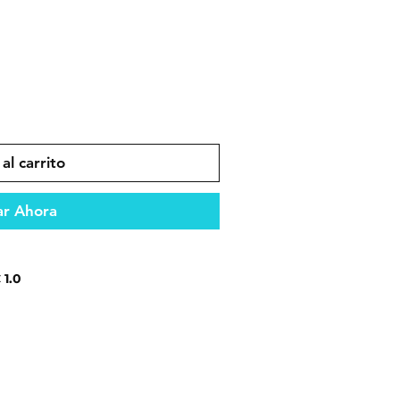
al carrito
r Ahora
1.0
ento confiable en todo tipo de
es que garantizan durabilidad y