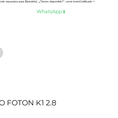
scando repuestos para ${modelo}. ¿Tienen disponible?`; const textoCodificado =
a? Hablemos por
WhatsApp📱
O FOTON K1 2.8