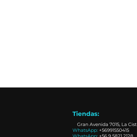
Tiendas:
📍
Gran Avenida 7015, La Cis
WhatsApp:
+56991550415
WhatsApp:
+
56 9 5821 2128