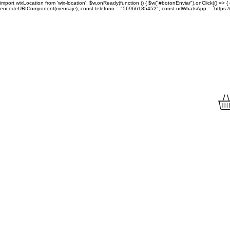
import wixLocation from 'wix-location'; $w.onReady(function () { $w("#botonEnviar").onClick(() =
encodeURIComponent(mensaje); const telefono = "56966185452"; const urlWhatsApp = `https://wa.
Envíamos tu compra a to