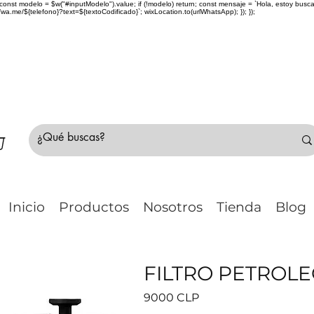
> { const modelo = $w("#inputModelo").value; if (!modelo) return; const mensaje = `Hola, estoy bu
me/${telefono}?text=${textoCodificado}`; wixLocation.to(urlWhatsApp); }); });
do Chile 🚛 🇨🇱✈️ ¿No estás seguro de tu compr
Inicio
Productos
Nosotros
Tienda
Blog
FILTRO PETROLE
Precio
9000 CLP