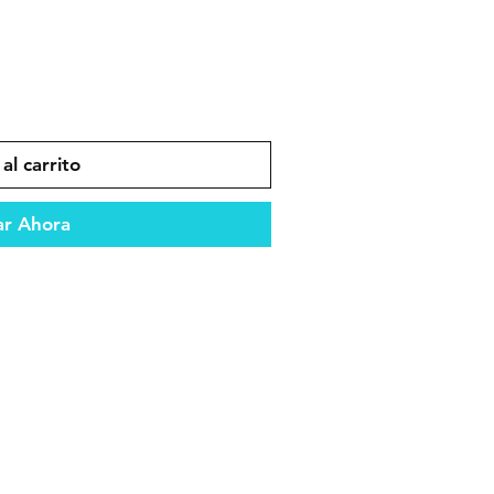
al carrito
r Ahora
dad y compatibilidad en el
es que garantizan durabilidad y