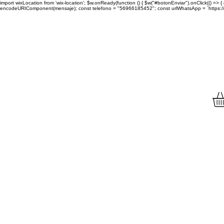
import wixLocation from 'wix-location'; $w.onReady(function () { $w("#botonEnviar").onClick(() =
encodeURIComponent(mensaje); const telefono = "56966185452"; const urlWhatsApp = `https://wa.
Envíamos tu compra a to