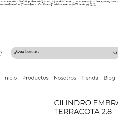
> { const modelo = $w("#inputModelo").value; if (!modelo) return; const mensaje = `Hola, estoy bu
me/${telefono}?text=${textoCodificado}`; wixLocation.to(urlWhatsApp); }); });
do Chile 🚛 🇨🇱✈️ ¿No estás seguro de tu compr
Inicio
Productos
Nosotros
Tienda
Blog
CILINDRO EMBR
TERRACOTA 2.8