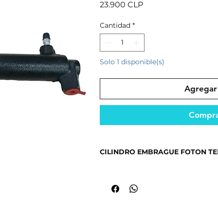
Precio
23.900 CLP
Cantidad
*
Solo 1 disponible(s)
Agregar 
Compra
CILINDRO EMBRAGUE FOTON TE
Repuesto diseñado para un rendimi
condiciones.
Fabricado con materiales resistent