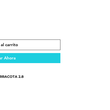
al carrito
r Ahora
RRACOTA 2.8
ento confiable en todo tipo de
es que garantizan durabilidad y