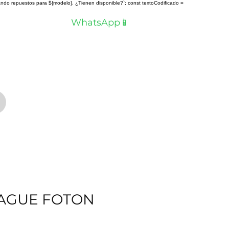
scando repuestos para ${modelo}. ¿Tienen disponible?`; const textoCodificado =
a? Hablemos por
WhatsApp📱
AGUE FOTON