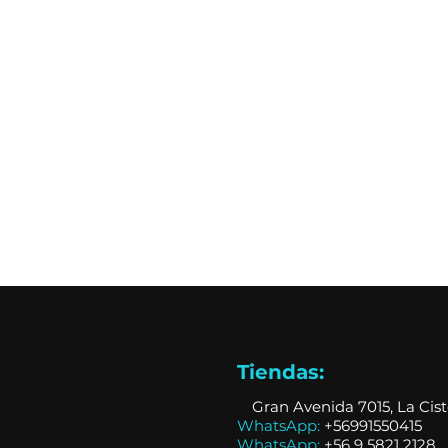
Tiendas:
📍
Gran Avenida 7015, La Cis
WhatsApp:
+56991550415
WhatsApp:
+
56 9 5821 2128