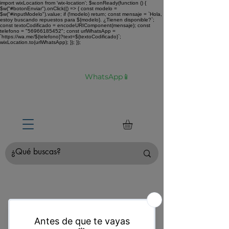
import wixLocation from 'wix-location'; $w.onReady(function () {
$w("#botonEnviar").onClick(() => { const modelo =
$w("#inputModelo").value; if (!modelo) return; const mensaje = `Hola,
estoy buscando repuestos para ${modelo}. ¿Tienen disponible?`;
const textoCodificado = encodeURIComponent(mensaje); const
telefono = "56966185452"; const urlWhatsApp =
`https://wa.me/${telefono}?text=${textoCodificado}`;
wixLocation.to(urlWhatsApp); }); });
Envíamos tu compra a todo Chile 🚛 🇨🇱✈️
¿No estás seguro de tu compra?
Hablemos por
WhatsApp📱