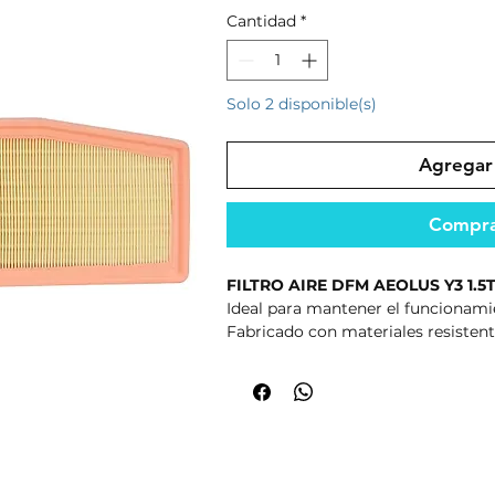
Cantidad
*
Solo 2 disponible(s)
Agregar 
Compra
FILTRO AIRE DFM AEOLUS Y3 1.5
Ideal para mantener el funcionami
Fabricado con materiales resistent
seguridad.
Producto seleccionado por su cali
mercado.
Preguntas frecuentes
¿Compatibilidad?
Verifica modelo, versión y año del 
¿Garantía?