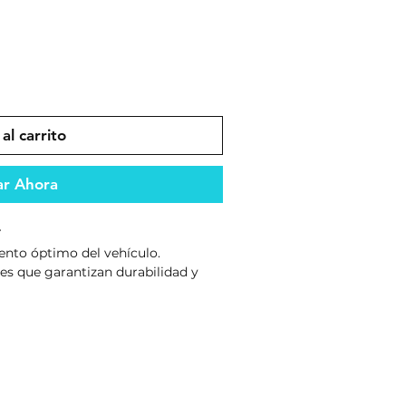
al carrito
r Ahora
T
ento óptimo del vehículo.
es que garantizan durabilidad y
dad y compatibilidad en el
vehículo.