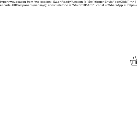
import wixLocation from 'wix-location'; $w.onReady(function () { $w("#botonEnviar").onClick(() =
encodeURIComponent(mensaje); const telefono = "56966185452"; const urlWhatsApp = `https://wa.
Envíamos tu compra a to