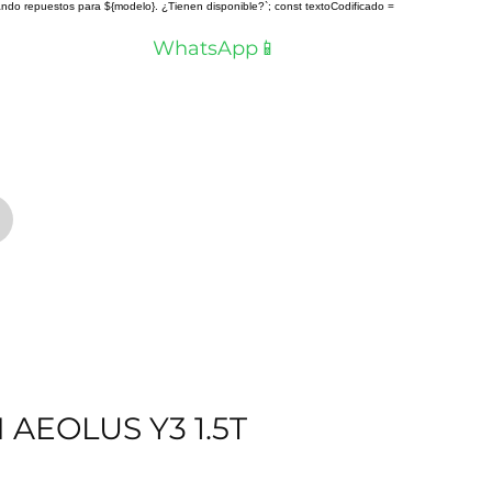
scando repuestos para ${modelo}. ¿Tienen disponible?`; const textoCodificado =
a? Hablemos por
WhatsApp📱
 AEOLUS Y3 1.5T