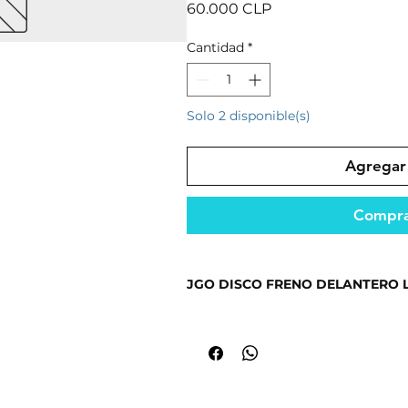
Precio
60.000 CLP
Cantidad
*
Solo 2 disponible(s)
Agregar 
Compra
JGO DISCO FRENO DELANTERO LI
Producto seleccionado por su cali
mercado.
Ideal para mantener el funcionami