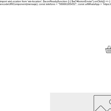
import wixLocation from 'wix-location'; $w.onReady(function () { $w("#botonEnviar").onClick(() =
encodeURIComponent(mensaje); const telefono = "56966185452"; const urlWhatsApp = `https://wa.
Envíamos tu compra a to