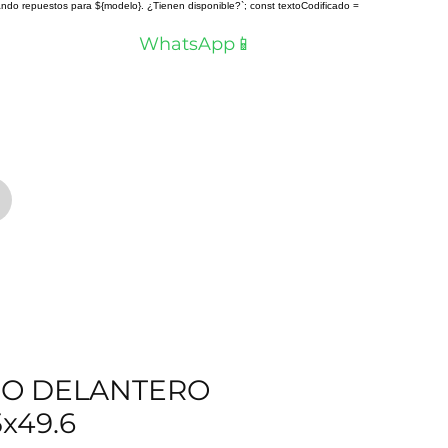
scando repuestos para ${modelo}. ¿Tienen disponible?`; const textoCodificado =
a? Hablemos por
WhatsApp📱
NO DELANTERO
5x49.6