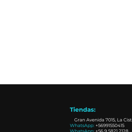
Tiendas:
📍
Gran Avenida 7015, La Cis
WhatsApp:
+56991550415
WhatsApp:
+
56 9 5821 2128