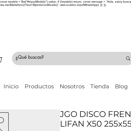
> { const modelo = $w("#inputModelo").value; if (!modelo) return; const mensaje = `Hola, estoy bu
me/${telefono}?text=${textoCodificado}`; wixLocation.to(urlWhatsApp); }); });
do Chile 🚛 🇨🇱✈️ ¿No estás seguro de tu compr
Inicio
Productos
Nosotros
Tienda
Blog
JGO DISCO FRE
LIFAN X50 255x5