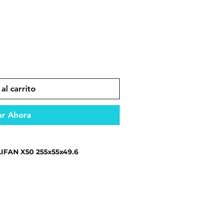
al carrito
r Ahora
FAN X50 255x55x49.6
dad y compatibilidad en el
ento óptimo del vehículo.