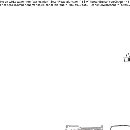
import wixLocation from 'wix-location'; $w.onReady(function () { $w("#botonEnviar").onClick(() =
encodeURIComponent(mensaje); const telefono = "56966185452"; const urlWhatsApp = `https://wa.
Envíamos tu compra a to