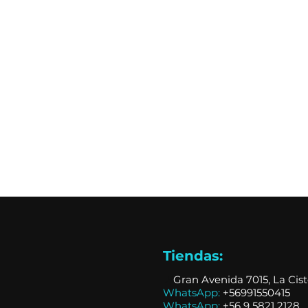
Tiendas:
📍
Gran Avenida 7015, La Cis
WhatsApp:
+56991550415
WhatsApp:
+
56 9 5821 2128