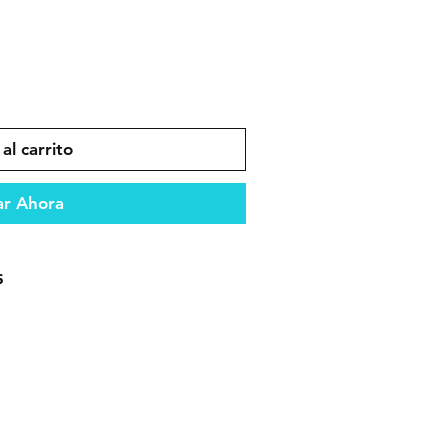
al carrito
r Ahora
5
ento óptimo del vehículo.
dad y compatibilidad en el
es que garantizan durabilidad y