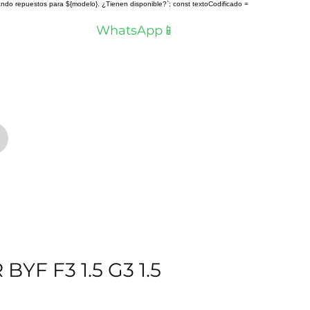
scando repuestos para ${modelo}. ¿Tienen disponible?`; const textoCodificado =
a? Hablemos por
WhatsApp📱
YF F3 1.5 G3 1.5