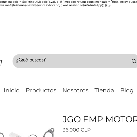
> { const modelo = $w("#inputModelo").value; if (!modelo) return; const mensaje = `Hola, estoy bu
me/${telefono}?text=${textoCodificado}`; wixLocation.to(urlWhatsApp); }); });
do Chile 🚛 🇨🇱✈️ ¿No estás seguro de tu compr
Inicio
Productos
Nosotros
Tienda
Blog
JGO EMP MOTOR B
Precio
36.000 CLP