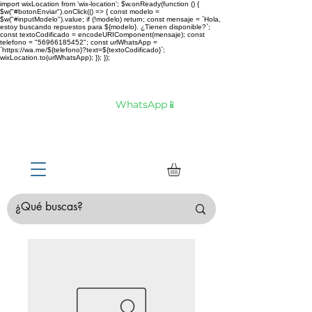
import wixLocation from 'wix-location'; $w.onReady(function () {
$w("#botonEnviar").onClick(() => { const modelo =
$w("#inputModelo").value; if (!modelo) return; const mensaje = `Hola,
estoy buscando repuestos para ${modelo}. ¿Tienen disponible?`;
const textoCodificado = encodeURIComponent(mensaje); const
telefono = "56966185452"; const urlWhatsApp =
`https://wa.me/${telefono}?text=${textoCodificado}`;
wixLocation.to(urlWhatsApp); }); });
Envíamos tu compra a todo Chile 🚛 🇨🇱✈️
¿No estás seguro de tu compra?
Hablemos por
WhatsApp📱