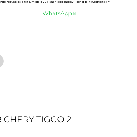
scando repuestos para ${modelo}. ¿Tienen disponible?`; const textoCodificado =
a? Hablemos por
WhatsApp📱
 CHERY TIGGO 2