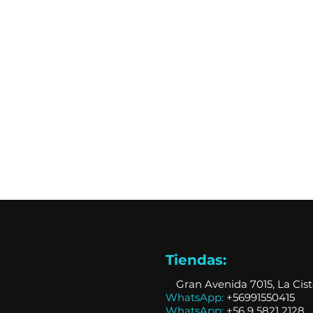
Tiendas:
📍
Gran Avenida 7015, La Cis
WhatsApp:
+56991550415
WhatsApp:
+
56 9 5821 2128