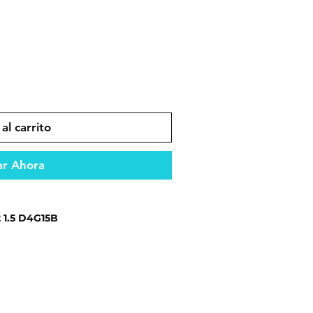
al carrito
r Ahora
1.5 D4G15B
ento óptimo del vehículo.
es que garantizan durabilidad y