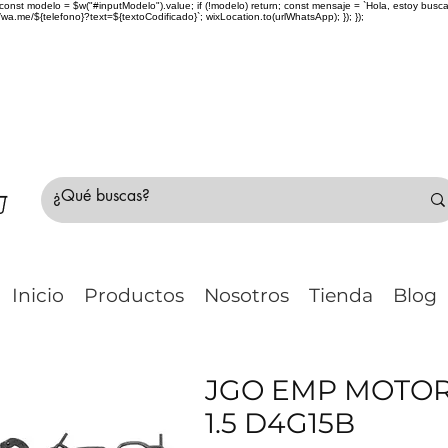
> { const modelo = $w("#inputModelo").value; if (!modelo) return; const mensaje = `Hola, estoy bu
me/${telefono}?text=${textoCodificado}`; wixLocation.to(urlWhatsApp); }); });
do Chile 🚛 🇨🇱✈️ ¿No estás seguro de tu compr
Inicio
Productos
Nosotros
Tienda
Blog
JGO EMP MOTOR
1.5 D4G15B