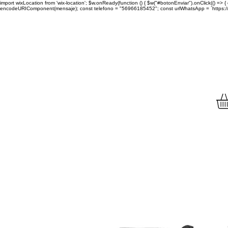
import wixLocation from 'wix-location'; $w.onReady(function () { $w("#botonEnviar").onClick(() =
encodeURIComponent(mensaje); const telefono = "56966185452"; const urlWhatsApp = `https://wa.
Envíamos tu compra a to