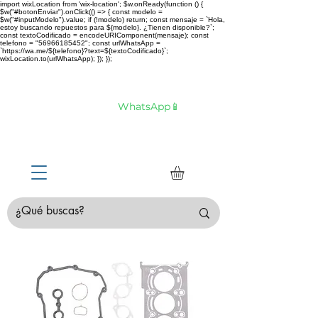
import wixLocation from 'wix-location'; $w.onReady(function () {
$w("#botonEnviar").onClick(() => { const modelo =
$w("#inputModelo").value; if (!modelo) return; const mensaje = `Hola,
estoy buscando repuestos para ${modelo}. ¿Tienen disponible?`;
const textoCodificado = encodeURIComponent(mensaje); const
telefono = "56966185452"; const urlWhatsApp =
`https://wa.me/${telefono}?text=${textoCodificado}`;
wixLocation.to(urlWhatsApp); }); });
Envíamos tu compra a todo Chile 🚛 🇨🇱✈️
¿No estás seguro de tu compra?
Hablemos por
WhatsApp📱