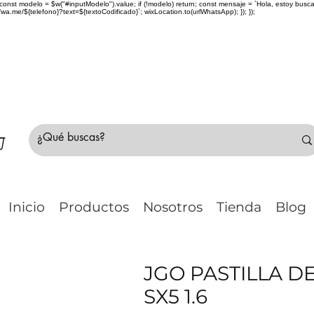
> { const modelo = $w("#inputModelo").value; if (!modelo) return; const mensaje = `Hola, estoy bu
me/${telefono}?text=${textoCodificado}`; wixLocation.to(urlWhatsApp); }); });
do Chile 🚛 🇨🇱✈️ ¿No estás seguro de tu compr
Inicio
Productos
Nosotros
Tienda
Blog
JGO PASTILLA 
SX5 1.6