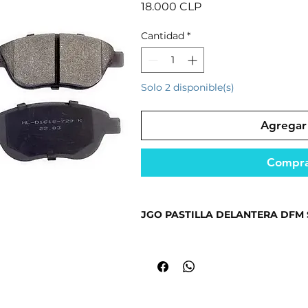
Precio
18.000 CLP
Cantidad
*
Solo 2 disponible(s)
Agregar 
Compra
JGO PASTILLA DELANTERA DFM S
Producto seleccionado por su cali
mercado.
Repuesto diseñado para un rendimi