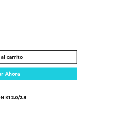
al carrito
r Ahora
 K1 2.0/2.8
dad y compatibilidad en el
ento óptimo del vehículo.