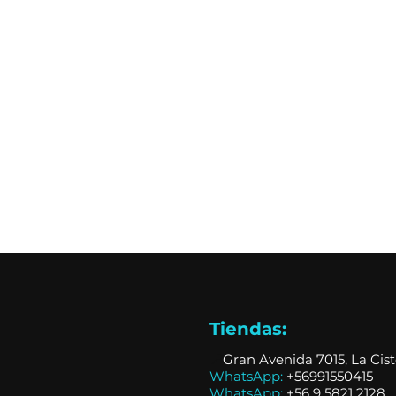
Tiendas:
📍
Gran Avenida 7015, La Cis
WhatsApp:
+56991550415
WhatsApp:
+
56 9 5821 2128