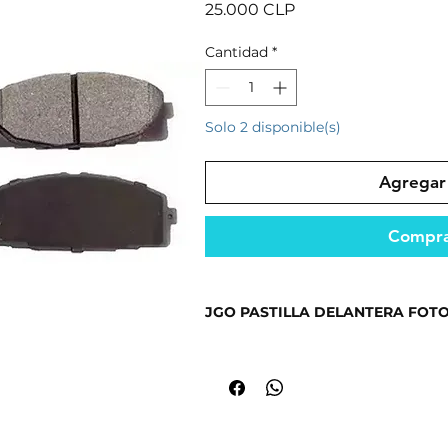
Precio
25.000 CLP
Cantidad
*
Solo 2 disponible(s)
Agregar 
Compra
JGO PASTILLA DELANTERA FOTON
Producto seleccionado por su cali
mercado.
Ideal para mantener el funcionami