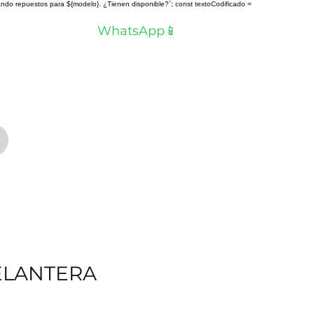
scando repuestos para ${modelo}. ¿Tienen disponible?`; const textoCodificado =
a? Hablemos por
WhatsApp📱
ELANTERA