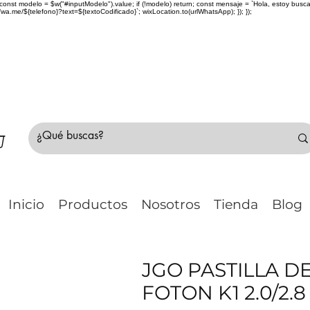
> { const modelo = $w("#inputModelo").value; if (!modelo) return; const mensaje = `Hola, estoy bu
me/${telefono}?text=${textoCodificado}`; wixLocation.to(urlWhatsApp); }); });
do Chile 🚛 🇨🇱✈️ ¿No estás seguro de tu compr
Inicio
Productos
Nosotros
Tienda
Blog
JGO PASTILLA D
FOTON K1 2.0/2.8