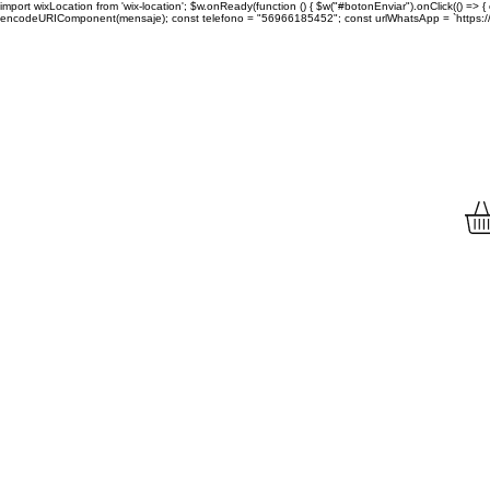
import wixLocation from 'wix-location'; $w.onReady(function () { $w("#botonEnviar").onClick(() =
encodeURIComponent(mensaje); const telefono = "56966185452"; const urlWhatsApp = `https://wa.
Envíamos tu compra a to