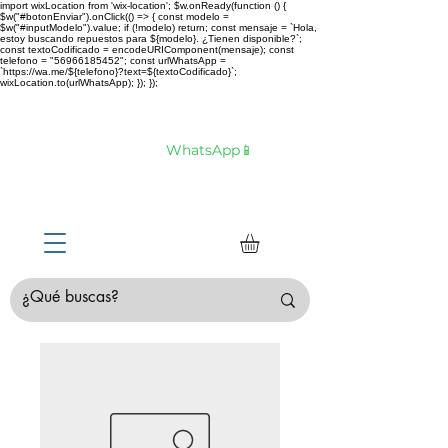
import wixLocation from 'wix-location'; $w.onReady(function () {
$w("#botonEnviar").onClick(() => { const modelo =
$w("#inputModelo").value; if (!modelo) return; const mensaje = `Hola,
estoy buscando repuestos para ${modelo}. ¿Tienen disponible?`;
const textoCodificado = encodeURIComponent(mensaje); const
telefono = "56966185452"; const urlWhatsApp =
`https://wa.me/${telefono}?text=${textoCodificado}`;
wixLocation.to(urlWhatsApp); }); });
Envíamos tu compra a todo Chile 🚛 🇨🇱✈️
¿No estás seguro de tu compra?
Hablemos por
WhatsApp📱