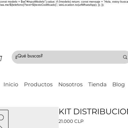
> { const modelo = $w("#inputModelo").value; if (!modelo) return; const mensaje = `Hola, estoy bu
me/${telefono}?text=${textoCodificado}`; wixLocation.to(urlWhatsApp); }); });
do Chile 🚛 🇨🇱✈️ ¿No estás seguro de tu compr
Inicio
Productos
Nosotros
Tienda
Blog
KIT DISTRIBUCION
Precio
21.000 CLP