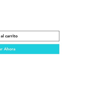
al carrito
r Ahora
dad y compatibilidad en el
ento óptimo del vehículo.
es que garantizan durabilidad y