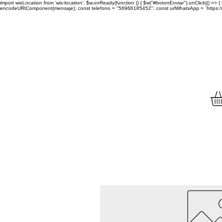
import wixLocation from 'wix-location'; $w.onReady(function () { $w("#botonEnviar").onClick(() =
encodeURIComponent(mensaje); const telefono = "56966185452"; const urlWhatsApp = `https://wa.
Envíamos tu compra a to