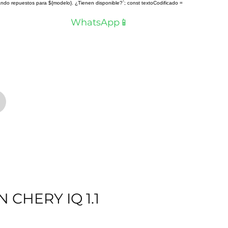
scando repuestos para ${modelo}. ¿Tienen disponible?`; const textoCodificado =
a? Hablemos por
WhatsApp📱
 CHERY IQ 1.1