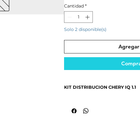
Cantidad
*
Solo 2 disponible(s)
Agregar 
Compra
KIT DISTRIBUCION CHERY IQ 1.1
Producto seleccionado por su cali
mercado.
Ideal para mantener el funcionami
Fabricado con materiales resistent