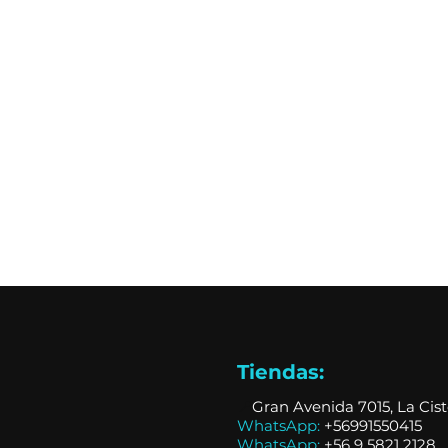
Tiendas:
📍
Gran Avenida 7015, La Cis
WhatsApp:
+56991550415
WhatsApp:
+
56 9 5821 2128