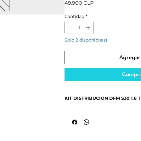
Precio
49.900 CLP
Cantidad
*
Solo 2 disponible(s)
Agregar 
Compra
KIT DISTRIBUCION DFM S30 1.6 
Fabricado con materiales resistent
seguridad.
Ideal para mantener el funcionami