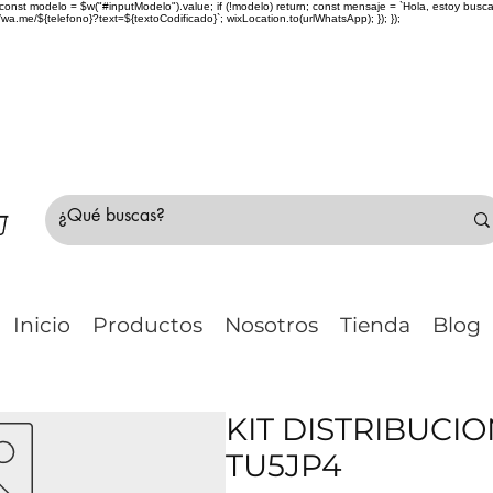
> { const modelo = $w("#inputModelo").value; if (!modelo) return; const mensaje = `Hola, estoy bu
me/${telefono}?text=${textoCodificado}`; wixLocation.to(urlWhatsApp); }); });
do Chile 🚛 🇨🇱✈️ ¿No estás seguro de tu compr
Inicio
Productos
Nosotros
Tienda
Blog
KIT DISTRIBUCIO
TU5JP4