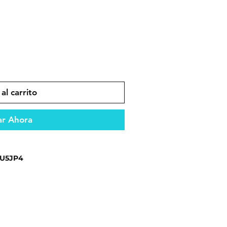
al carrito
r Ahora
TU5JP4
es que garantizan durabilidad y
ento óptimo del vehículo.