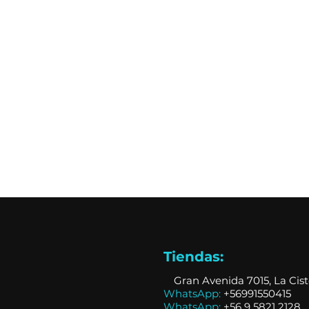
Tiendas:
📍
Gran Avenida 7015, La Cis
WhatsApp:
+56991550415
WhatsApp:
+
56 9 5821 2128