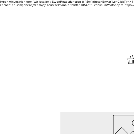
import wixLocation from 'wix-location'; $w.onReady(function () { $w("#botonEnviar").onClick(() =
encodeURIComponent(mensaje); const telefono = "56966185452"; const urlWhatsApp = `https://wa.
Envíamos tu compra a to