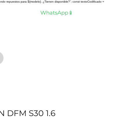
scando repuestos para ${modelo}. ¿Tienen disponible?`; const textoCodificado =
a? Hablemos por
WhatsApp📱
N DFM S30 1.6