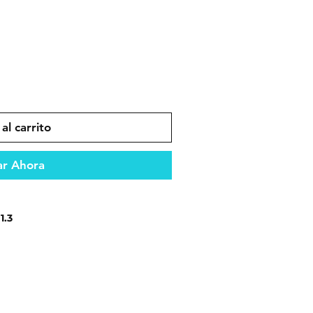
al carrito
r Ahora
1.3
ento óptimo del vehículo.
ento confiable en todo tipo de