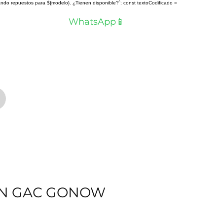
scando repuestos para ${modelo}. ¿Tienen disponible?`; const textoCodificado =
a? Hablemos por
WhatsApp📱
ION GAC GONOW