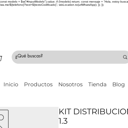
> { const modelo = $w("#inputModelo").value; if (!modelo) return; const mensaje = `Hola, estoy bu
me/${telefono}?text=${textoCodificado}`; wixLocation.to(urlWhatsApp); }); });
do Chile 🚛 🇨🇱✈️ ¿No estás seguro de tu compr
Inicio
Productos
Nosotros
Tienda
Blog
KIT DISTRIBUC
1.3