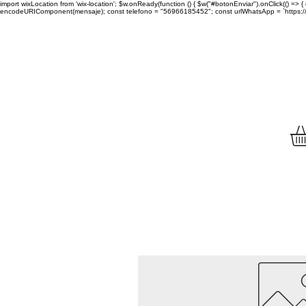
import wixLocation from 'wix-location'; $w.onReady(function () { $w("#botonEnviar").onClick(() =
encodeURIComponent(mensaje); const telefono = "56966185452"; const urlWhatsApp = `https://wa.
Envíamos tu compra a to