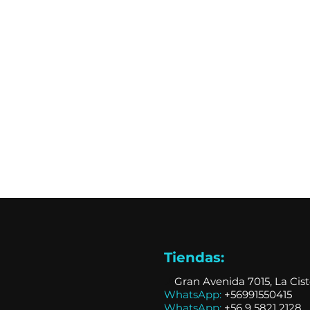
Tiendas:
📍
Gran Avenida 7015, La Cis
WhatsApp:
+56991550415
WhatsApp:
+
56 9 5821 2128