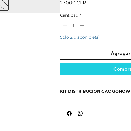
Precio
27.000 CLP
Cantidad
*
Solo 2 disponible(s)
Agregar 
Compra
KIT DISTRIBUCION GAC GONOW 
Ideal para mantener el funcionami
Repuesto diseñado para un rendimi
condiciones.