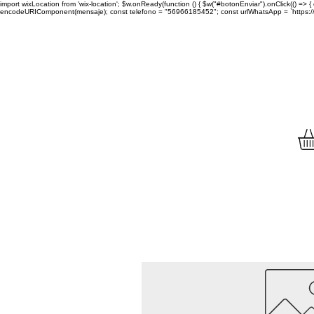
import wixLocation from 'wix-location'; $w.onReady(function () { $w("#botonEnviar").onClick(() =
encodeURIComponent(mensaje); const telefono = "56966185452"; const urlWhatsApp = `https://wa.
Envíamos tu compra a to