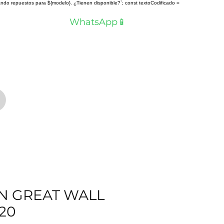
scando repuestos para ${modelo}. ¿Tienen disponible?`; const textoCodificado =
a? Hablemos por
WhatsApp📱
ON GREAT WALL
20