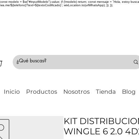
> { const modelo = $w("#inputModelo").value; if (!modelo) return; const mensaje = `Hola, estoy bu
me/${telefono}?text=${textoCodificado}`; wixLocation.to(urlWhatsApp); }); });
do Chile 🚛 🇨🇱✈️ ¿No estás seguro de tu compr
Inicio
Productos
Nosotros
Tienda
Blog
KIT DISTRIBUCI
WINGLE 6 2.0 4D