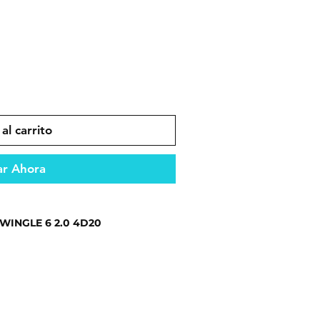
al carrito
r Ahora
WINGLE 6 2.0 4D20
es que garantizan durabilidad y
ento confiable en todo tipo de