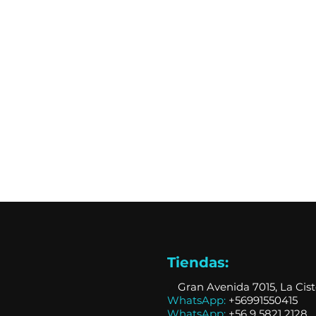
Tiendas:
📍
Gran Avenida 7015, La Cis
WhatsApp:
+56991550415
WhatsApp:
+
56 9 5821 2128