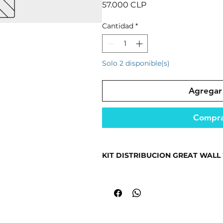
Precio
57.000 CLP
Cantidad
*
Solo 2 disponible(s)
Agregar 
Compra
KIT DISTRIBUCION GREAT WALL 
Fabricado con materiales resistent
seguridad.
Repuesto diseñado para un rendimi