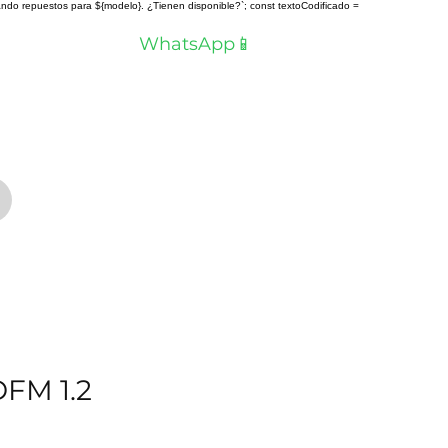
scando repuestos para ${modelo}. ¿Tienen disponible?`; const textoCodificado =
a? Hablemos por
WhatsApp📱
FM 1.2