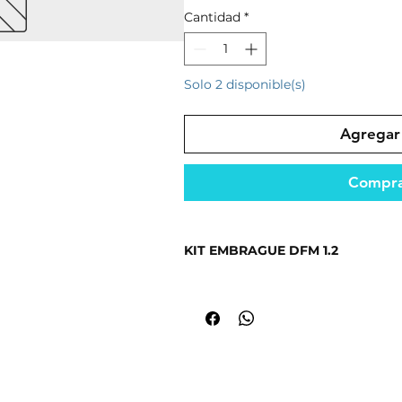
Cantidad
*
Solo 2 disponible(s)
Agregar 
Compra
KIT EMBRAGUE DFM 1.2
Fabricado con materiales resistent
seguridad.
Ideal para mantener el funcionami
Repuesto diseñado para un rendimi