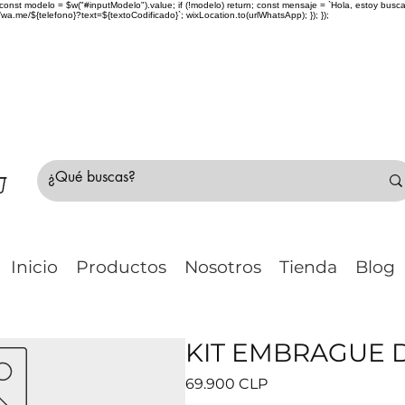
> { const modelo = $w("#inputModelo").value; if (!modelo) return; const mensaje = `Hola, estoy bu
me/${telefono}?text=${textoCodificado}`; wixLocation.to(urlWhatsApp); }); });
do Chile 🚛 🇨🇱✈️ ¿No estás seguro de tu compr
Inicio
Productos
Nosotros
Tienda
Blog
KIT EMBRAGUE D
Precio
69.900 CLP