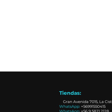
Tiendas:
📍
Gran Avenida 7015, La Cis
WhatsApp:
+56991550415
WhatsApp:
+
56 9 5821 2128