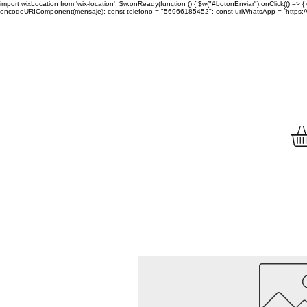
import wixLocation from 'wix-location'; $w.onReady(function () { $w("#botonEnviar").onClick(() =
encodeURIComponent(mensaje); const telefono = "56966185452"; const urlWhatsApp = `https://wa.
Envíamos tu compra a to