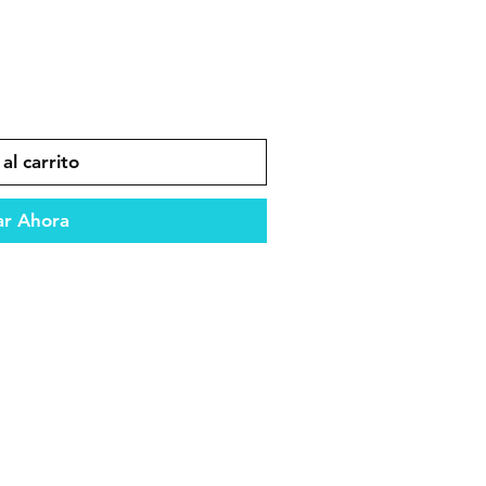
al carrito
r Ahora
ento confiable en todo tipo de
es que garantizan durabilidad y