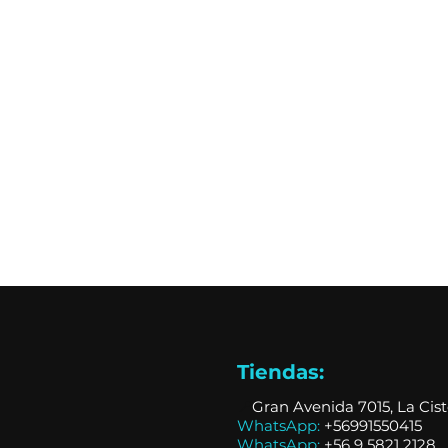
Tiendas:
📍
Gran Avenida 7015, La Cis
WhatsApp:
+56991550415
WhatsApp:
+
56 9 5821 2128