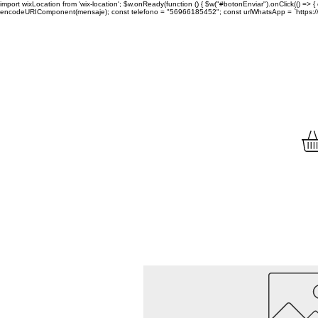
import wixLocation from 'wix-location'; $w.onReady(function () { $w("#botonEnviar").onClick(() =
encodeURIComponent(mensaje); const telefono = "56966185452"; const urlWhatsApp = `https://wa.
Envíamos tu compra a to