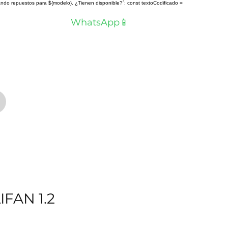
scando repuestos para ${modelo}. ¿Tienen disponible?`; const textoCodificado =
a? Hablemos por
WhatsApp📱
FAN 1.2