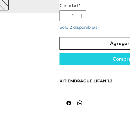
Cantidad
*
Solo 2 disponible(s)
Agregar 
Compra
KIT EMBRAGUE LIFAN 1.2
Repuesto diseñado para un rendimi
condiciones.
Fabricado con materiales resistent
seguridad.