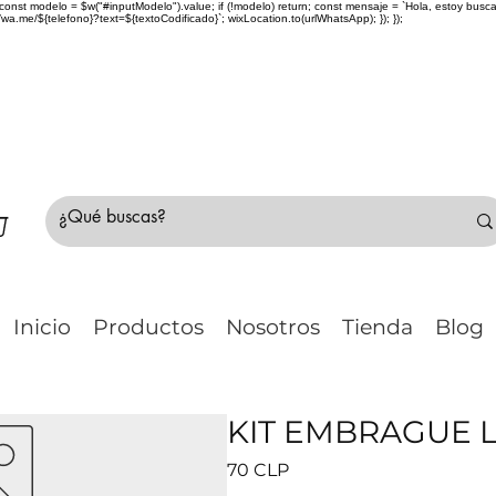
> { const modelo = $w("#inputModelo").value; if (!modelo) return; const mensaje = `Hola, estoy bu
me/${telefono}?text=${textoCodificado}`; wixLocation.to(urlWhatsApp); }); });
do Chile 🚛 🇨🇱✈️ ¿No estás seguro de tu compr
Inicio
Productos
Nosotros
Tienda
Blog
KIT EMBRAGUE LI
Precio
70 CLP