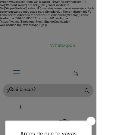
import wixLocation from 'wix-location'; $w.onReady(function () {
$w("#botonEnviar").onClick(() => { const modelo =
$w("#inputModelo").value; if (!modelo) return; const mensaje = `Hola,
estoy buscando repuestos para ${modelo}. ¿Tienen disponible?`;
const textoCodificado = encodeURIComponent(mensaje); const
telefono = "56966185452"; const urlWhatsApp =
`https://wa.me/${telefono}?text=${textoCodificado}`;
wixLocation.to(urlWhatsApp); }); });
Envíamos tu compra a todo Chile 🚛 🇨🇱✈️
¿No estás seguro de tu compra?
Hablemos por
WhatsApp📱