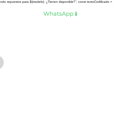
scando repuestos para ${modelo}. ¿Tienen disponible?`; const textoCodificado =
a? Hablemos por
WhatsApp📱