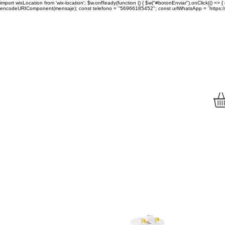
import wixLocation from 'wix-location'; $w.onReady(function () { $w("#botonEnviar").onClick(() =
encodeURIComponent(mensaje); const telefono = "56966185452"; const urlWhatsApp = `https://wa.
Envíamos tu compra a to