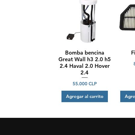
Bomba bencina
F
Vista rápida
V
Great Wall h3 2.0 h5
2.4 Haval 2.0 Hover
2.4
Precio
55.000 CLP
Agregar al carrito
Agre