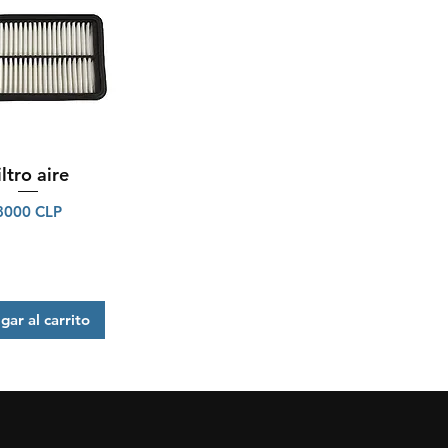
iltro aire
ista rápida
Precio
8000 CLP
gar al carrito