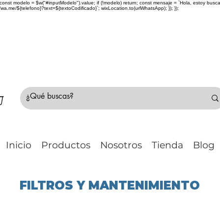
> { const modelo = $w("#inputModelo").value; if (!modelo) return; const mensaje = `Hola, estoy bu
me/${telefono}?text=${textoCodificado}`; wixLocation.to(urlWhatsApp); }); });
do Chile 🚛 🇨🇱✈️ ¿No estás seguro de tu compr
Inicio
Productos
Nosotros
Tienda
Blog
FILTROS Y MANTENIMIENTO